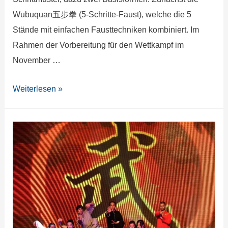
Wubuquan五步拳 (5-Schritte-Faust), welche die 5
Stände mit einfachen Fausttechniken kombiniert. Im
Rahmen der Vorbereitung für den Wettkampf im
November …
Weiterlesen »