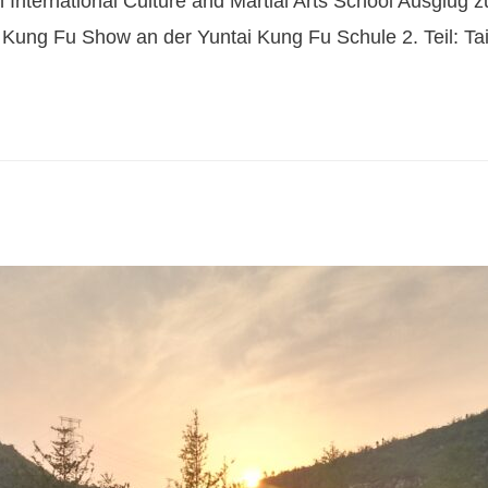
 International Culture and Martial Arts School Ausglu
n Kung Fu Show an der Yuntai Kung Fu Schule 2. Teil: T