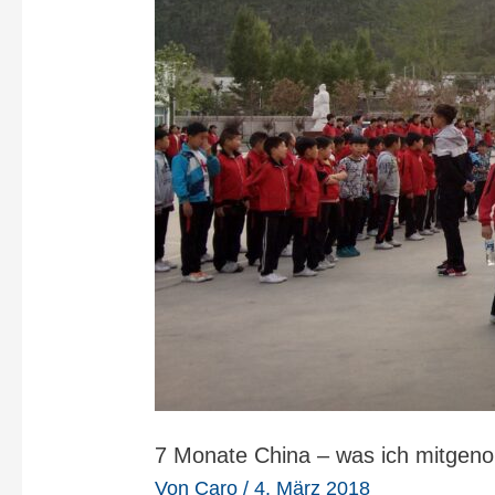
7 Monate China – was ich mitge
Von
Caro
/
4. März 2018