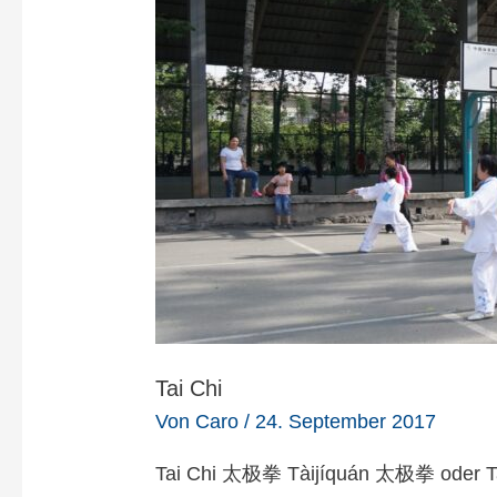
Tai Chi
Von
Caro
/
24. September 2017
Tai Chi 太极拳 Tàijíquán 太极拳 oder Tai C