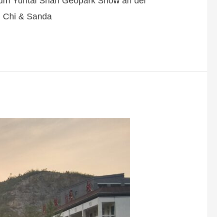
g zum Yuntai Shan Geopark Show an der
ai Chi & Sanda